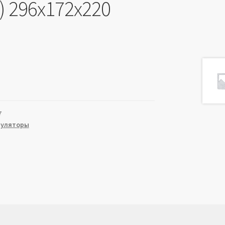
) 296х172х220
7
муляторы