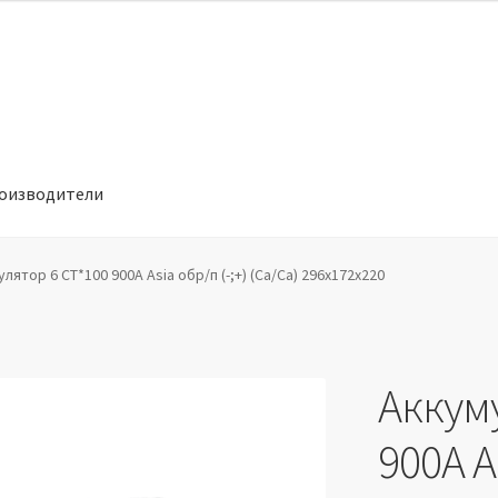
оизводители
отношении обработки персональных данных
Производители
лятор 6 СТ*100 900А Asia обр/п (-;+) (Ca/Ca) 296х172х220
Аккум
900А As