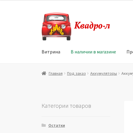
Перейти
Перейти
к
к
навигации
содержимому
Витрина
В наличии в магазине
Пр
Главная
Витрина
Мой аккаунт
Политика в 
Главная
Под заказ
Аккумуляторы
Аккуму
Юридические данные
Категории товаров
Остатки