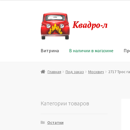
Перейти
Перейти
к
к
навигации
содержимому
Витрина
В наличии в магазине
Пр
Главная
Витрина
Мой аккаунт
Политика в 
Главная
Под заказ
Москвич
2717 Трос га
Юридические данные
Категории товаров
Остатки