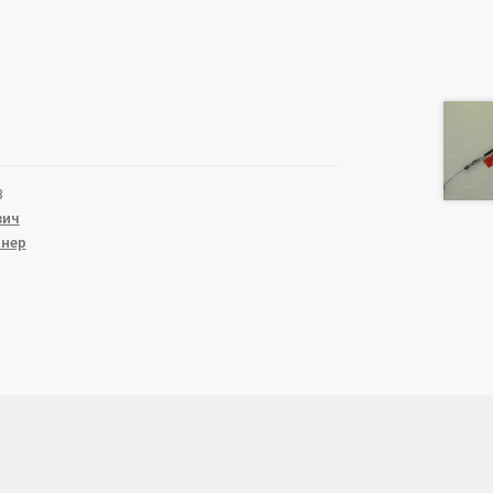
3
вич
тнер