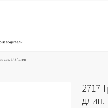
оизводители
отношении обработки персональных данных
Производители
за /дв. ВАЗ/ длин.
2717 Т
длин.