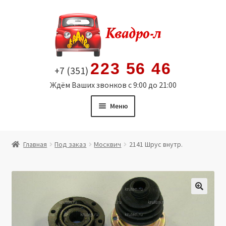
Перейти
Перейти
к
к
навигации
содержимому
223 56 46
+7 (351)
Ждём Ваших звонков с 9:00 до 21:00
Меню
Главная
Главная
Под заказ
Москвич
2141 Шрус внутр.
Витрина
Мой аккаунт
🔍
Политика в отношении обработки персональных
данных