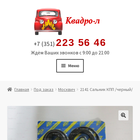
Перейти
Перейти
к
к
навигации
содержимому
223 56 46
+7 (351)
Ждём Ваших звонков с 9:00 до 21:00
Меню
Главная
Главная
Под заказ
Москвич
2141 Сальник КПП /черный/
Витрина
Мой аккаунт
🔍
Политика в отношении обработки персональных
данных