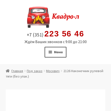
Перейти
Перейти
к
к
навигации
содержимому
223 56 46
+7 (351)
Ждём Ваших звонков с 9:00 до 21:00
Меню
Главная
Главная
Под заказ
Москвич
2126 Наконечник рулевой
тяги (без упак.)
Витрина
Мой аккаунт
Политика в отношении обработки персональных
данных