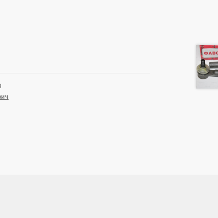
3
вич