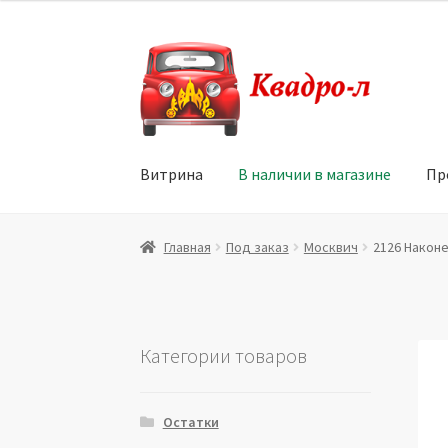
Перейти
Перейти
к
к
навигации
содержимому
Витрина
В наличии в магазине
Пр
Главная
Витрина
Мой аккаунт
Политика в 
Главная
Под заказ
Москвич
2126 Наконе
Юридические данные
Категории товаров
Остатки