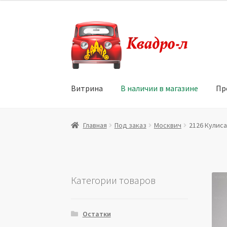
Перейти
Перейти
к
к
навигации
содержимому
Витрина
В наличии в магазине
Пр
Главная
Витрина
Мой аккаунт
Политика в 
Главная
Под заказ
Москвич
2126 Кулиса 
Юридические данные
Категории товаров
Остатки