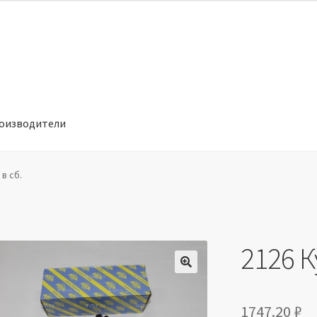
оизводители
отношении обработки персональных данных
Производители
в сб.
2126 К
🔍
1747.20
₽