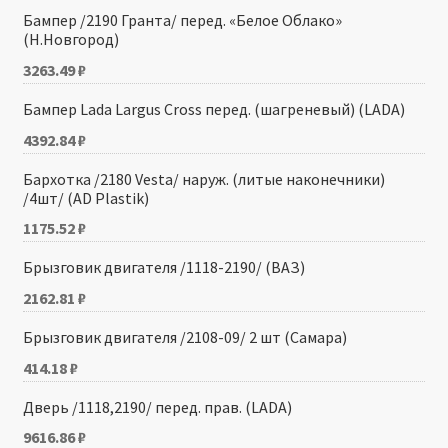
Бампер /2190 Гранта/ перед. «Белое Облако»
(Н.Новгород)
3263.49
₽
Бампер Lada Largus Cross перед. (шагреневый) (LADA)
4392.84
₽
Бархотка /2180 Vesta/ наруж. (литые наконечники)
/4шт/ (AD Plastik)
1175.52
₽
Брызговик двигателя /1118-2190/ (ВАЗ)
2162.81
₽
Брызговик двигателя /2108-09/ 2 шт (Самара)
414.18
₽
Дверь /1118,2190/ перед. прав. (LADA)
9616.86
₽