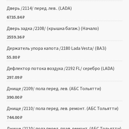
Дверь /2114/ перед. лев.. (LADA)
6735.84
₽
Дверь задка /2108/ (крышка багаж.) (Начало)
2559.36
₽
Держатель упора капота /2180 Lada Vesta/ (ВАЗ)
55.80
₽
Дефлектор потока воздуха /2192 FL/ серебро (LADA)
297.09
₽
Днище /2109/ пола перед. лев. (АБС Тольятти)
390.00
₽
Днище /2110/ пола перед. лев. ремонт. (АБС Тольятти)
744.00
₽
Днище /2110/ пола перед. прав. ремонт. (АБС Тольятти)