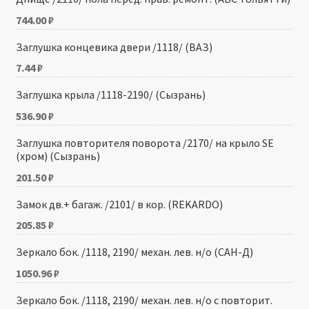
744.00
₽
Заглушка концевика двери /1118/ (ВАЗ)
7.44
₽
Заглушка крыла /1118-2190/ (Сызрань)
536.90
₽
Заглушка повторителя поворота /2170/ на крыло SE
(хром) (Сызрань)
201.50
₽
Замок дв.+ багаж. /2101/ в кор. (REKARDO)
205.85
₽
Зеркало бок. /1118, 2190/ механ. лев. н/о (САН-­Д)
1050.96
₽
Зеркало бок. /1118, 2190/ механ. лев. н/о с повторит.