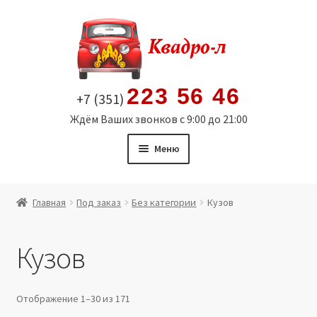
Перейти
Перейти
к
к
навигации
содержимому
223 56 46
+7 (351)
Ждём Ваших звонков с 9:00 до 21:00
Меню
Главная
Главная
Под заказ
Без категории
Кузов
Витрина
Кузов
Мой аккаунт
Политика в отношении обработки персональных
Отображение 1–30 из 171
данных