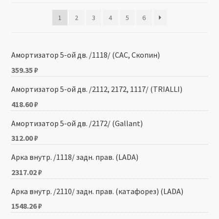
1
2
3
4
5
6
Производители
Юридические данные
Амортизатор 5-ой дв. /1118/ (САС, Скопин)
359.35
₽
Амортизатор 5-ой дв. /2112, 2172, 1117/ (TRIALLI)
418.60
₽
Амортизатор 5-ой дв. /2172/ (Gallant)
312.00
₽
Арка внутр. /1118/ задн. прав. (LADA)
2317.02
₽
Арка внутр. /2110/ задн. прав. (катафорез) (LADA)
1548.26
₽