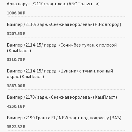
Арка наруж. /2110/ задн. лев. (АБС Тольятти)
1006.88
₽
Бампер /2110/ задн. «Снежная королева» (Н.Новгород)
3207.53
₽
Бампер /2114-15/ перед. «Сочи» без туман. с полосой
(КамПласт)
3110.73
₽
Бампер /2114-15/ перед. «Цунами» с туман. полный
окрас (КамПласт)
3887.00
₽
Бампер /2170/ задн. «Снежная королева» (КамПласт)
4350.16
₽
Бампер /2190 Гранта FL/ NEW задн. под покраску (ВАЗ)
3522.32
₽