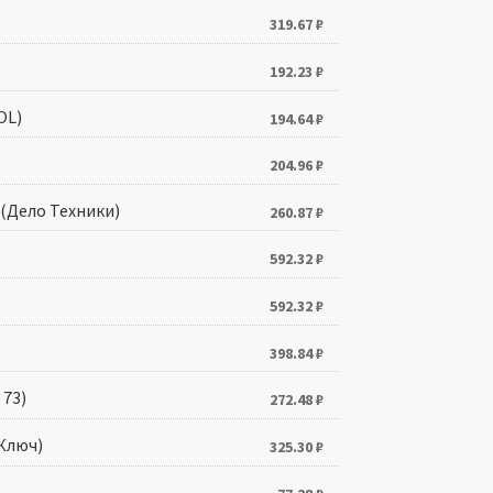
319.67
₽
192.23
₽
OL)
194.64
₽
204.96
₽
 (Дело Техники)
260.87
₽
592.32
₽
592.32
₽
398.84
₽
 73)
272.48
₽
 Ключ)
325.30
₽