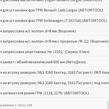
ч для установки фаз ГРМ Renault Lada Largus (АВТОМTOOL)
ч для установки фаз ГРМ Volkswagen (Т10171А) (АВТОМTOOL)
 запрессовка м/с колпач. d=8 мм (Воронеж)
 запрессовка м/с колпач. d=8 мм с прорезью /М-22/ (Воронеж)
ч запрессовка реактивных тяг /2101/ (Сервис Ключ)
ч захват гибкий механический 600 мм (АвтоДело)
ч на втулку шкворни /УАЗ 3160 Хантер, 3163 Патриот/ (МЛ Уль
ч на втулку шкворни /УАЗ 3160 Хантер, 3163 Патриот/ под клю
ч натяжителя ремня ГРМ /1118, 2170/ (АВТОМTOOL)
ражение 1–30 из 294