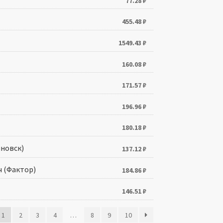
77.28
₽
455.48
₽
1549.43
₽
160.08
₽
171.57
₽
196.96
₽
180.18
₽
яновск)
137.12
₽
ч (Фактор)
184.86
₽
146.51
₽
1
2
3
4
…
8
9
10