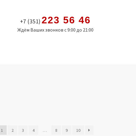
223 56 46
+7 (351)
Ждём Ваших звонков с 9:00 до 21:00
1
2
3
4
…
8
9
10