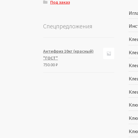
Под заказ
Игл
Спецпредложения
Инс
Кле
Антифриз 10кг (красный)
Кле
"ГОСТ"
750.00
₽
Кле
Кле
Кле
Клю
Клю
Клю