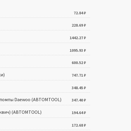
72.84
₽
228.69
₽
1442.27
₽
1095.93
₽
600.52
₽
и)
747.71
₽
348.45
₽
жа помпы Daewoo (АВТОМTOOL)
347.40
₽
осквич) (АВТОМTOOL)
194.64
₽
172.68
₽