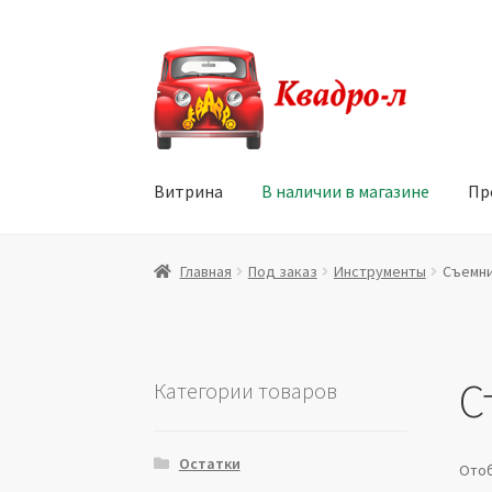
Перейти
Перейти
к
к
навигации
содержимому
Витрина
В наличии в магазине
Пр
Главная
Витрина
Мой аккаунт
Политика в 
Главная
Под заказ
Инструменты
Съемни
Юридические данные
С
Категории товаров
Остатки
Отоб