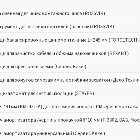
а сменная для шиномонтажного шила (ROSSVIK)
трумент для вставки вентилей (пластик) (ROSSVIK)
щи балансировочные шиномонтажные L=245 мм (FORCETECH)
щи для зачистки кабеля и обжима наконечников (REXANT)
щи для прессовки клемм (Сервис Ключ)
щи для хомутов самозажимных с гибким захватом (Дело Техник
щи-автомат для снятия изоляции (STAYER)
ч *41мм (КМ-421-А) для натяжения ролика ГРМ Opel и монта
ч амортизатора /чертик/ прокачной 6*10 мм (Г-3302, ВАЗ, М
ч амортизатора универсальный (Сервис Ключ)