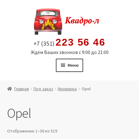
Перейти
Перейти
к
к
навигации
содержимому
223 56 46
+7 (351)
Ждём Ваших звонков с 9:00 до 21:00
Меню
Главная
Главная
Под заказ
Иномарка
Opel
Витрина
Opel
Мой аккаунт
Политика в отношении обработки персональных
Отображение 1–30 из 519
данных