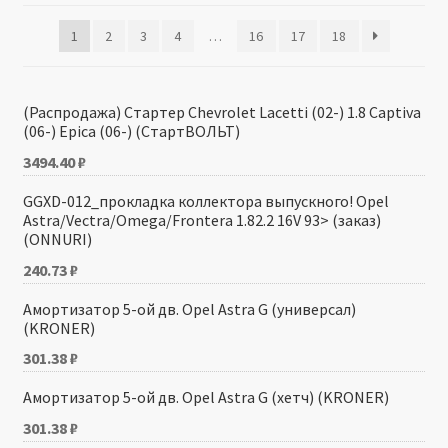
1
2
3
4
…
16
17
18
Производители
Юридические данные
(Распродажа) Стартер Chevrolet Lacetti (02-) 1.8 Captiva
(06-) Epica (06-) (СтартВОЛЬТ)
3494.40
₽
GGXD-012_прокладка коллектора выпускного! Opel
Astra/Vectra/Omega/Frontera 1.82.2 16V 93> (заказ)
(ONNURI)
240.73
₽
Амортизатор 5-ой дв. Opel Astra G (универсал)
(KRONER)
301.38
₽
Амортизатор 5-ой дв. Opel Astra G (хетч) (KRONER)
301.38
₽