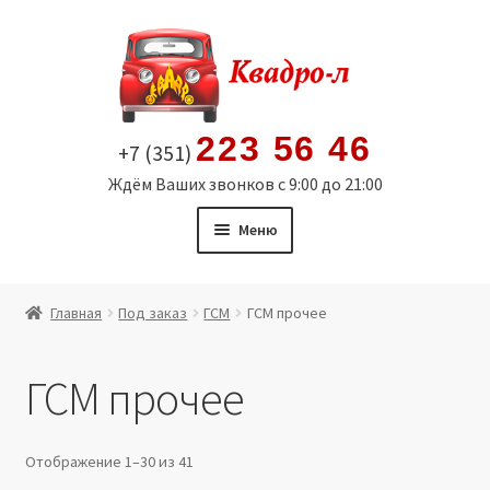
Перейти
Перейти
к
к
навигации
содержимому
223 56 46
+7 (351)
Ждём Ваших звонков с 9:00 до 21:00
Меню
Главная
Главная
Под заказ
ГСМ
ГСМ прочее
Витрина
ГСМ прочее
Мой аккаунт
Политика в отношении обработки персональных
Отображение 1–30 из 41
данных