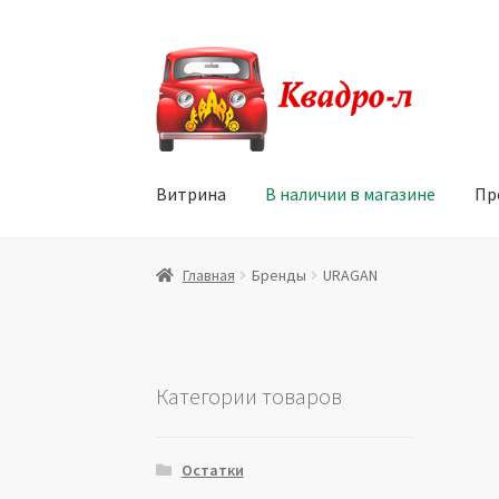
Перейти
Перейти
к
к
навигации
содержимому
Витрина
В наличии в магазине
Пр
Главная
Витрина
Мой аккаунт
Политика в 
Главная
Бренды
URAGAN
Юридические данные
Категории товаров
Остатки