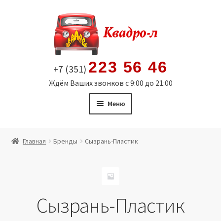
Перейти
Перейти
к
к
навигации
содержимому
223 56 46
+7 (351)
Ждём Ваших звонков с 9:00 до 21:00
Меню
Главная
Главная
Бренды
Сызрань-Пластик
Витрина
Мой аккаунт
Сызрань-Пластик
Политика в отношении обработки персональных
данных