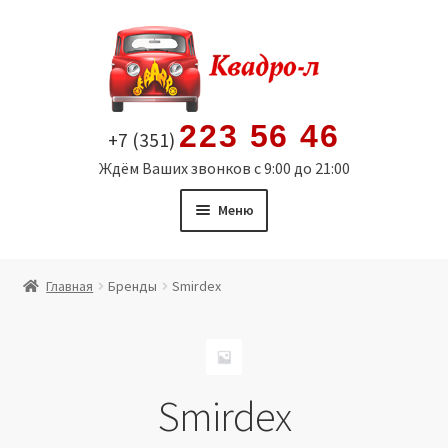
Перейти
Перейти
к
к
навигации
содержимому
223 56 46
+7 (351)
Ждём Ваших звонков с 9:00 до 21:00
Меню
Главная
Главная
Бренды
Smirdex
Витрина
Мой аккаунт
Smirdex
Политика в отношении обработки персональных
данных