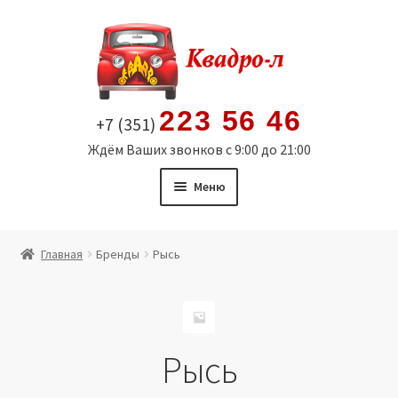
Перейти
Перейти
к
к
навигации
содержимому
223 56 46
+7 (351)
Ждём Ваших звонков с 9:00 до 21:00
Меню
Главная
Главная
Бренды
Рысь
Витрина
Мой аккаунт
Рысь
Политика в отношении обработки персональных
данных