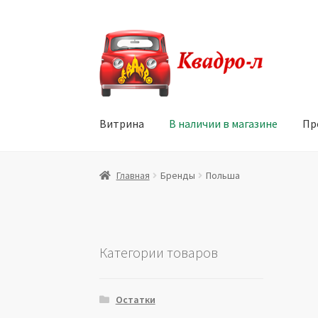
Перейти
Перейти
к
к
навигации
содержимому
Витрина
В наличии в магазине
Пр
Главная
Витрина
Мой аккаунт
Политика в 
Главная
Бренды
Польша
Юридические данные
Категории товаров
Остатки