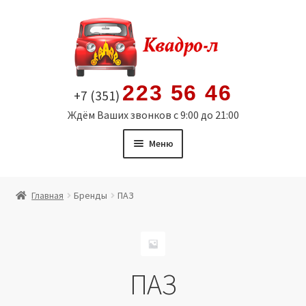
Перейти
Перейти
к
к
навигации
содержимому
223 56 46
+7 (351)
Ждём Ваших звонков с 9:00 до 21:00
Меню
Главная
Главная
Бренды
ПАЗ
Витрина
Мой аккаунт
ПАЗ
Политика в отношении обработки персональных
данных