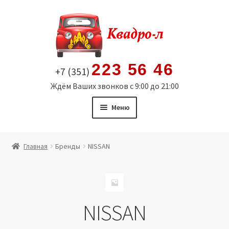
Перейти
Перейти
к
к
навигации
содержимому
223 56 46
+7 (351)
Ждём Ваших звонков с 9:00 до 21:00
Меню
Главная
Главная
Бренды
NISSAN
Витрина
Мой аккаунт
NISSAN
Политика в отношении обработки персональных
данных