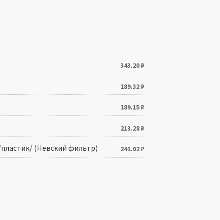
343.20
₽
189.32
₽
189.15
₽
213.28
₽
/пластик/ (Невский фильтр)
241.02
₽