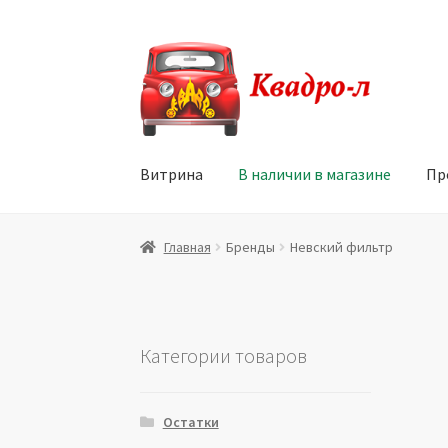
Перейти
Перейти
к
к
навигации
содержимому
Витрина
В наличии в магазине
Пр
Главная
Витрина
Мой аккаунт
Политика в 
Главная
Бренды
Невский фильтр
Юридические данные
Категории товаров
Остатки