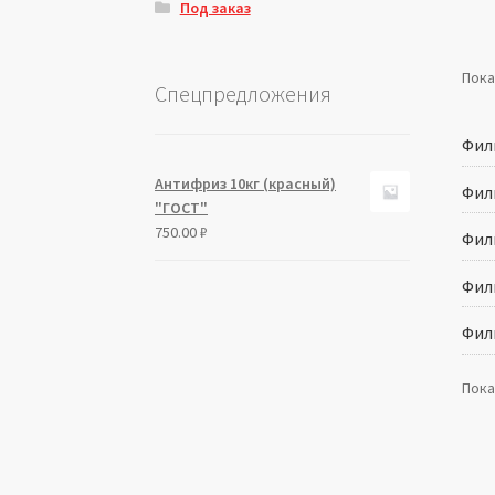
Под заказ
Пока
Спецпредложения
Фил
Антифриз 10кг (красный)
Филь
"ГОСТ"
750.00
₽
Филь
Филь
Фил
Пока