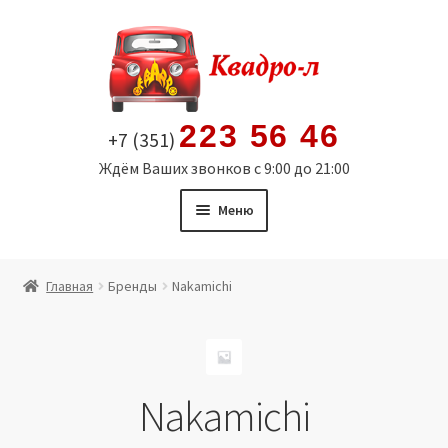
Перейти
Перейти
к
к
навигации
содержимому
223 56 46
+7 (351)
Ждём Ваших звонков с 9:00 до 21:00
Меню
Главная
Главная
Бренды
Nakamichi
Витрина
Мой аккаунт
Nakamichi
Политика в отношении обработки персональных
данных