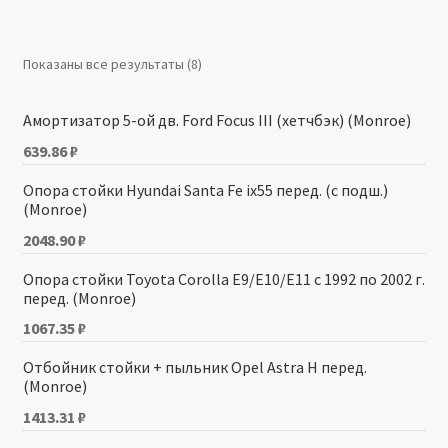
Производители
Показаны все результаты (8)
Юридические данные
Амортизатор 5-ой дв. Ford Focus III (хетчбэк) (Monroe)
639.86
₽
Опора стойки Hyundai Santa Fe ix55 перед. (с подш.)
(Monroe)
2048.90
₽
Опора стойки Toyota Corolla E9/E10/E11 с 1992 по 2002 г.
перед. (Monroe)
1067.35
₽
Отбойник стойки + пыльник Opel Astra H перед.
(Monroe)
1413.31
₽