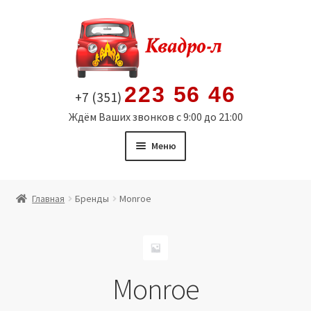
Перейти
Перейти
к
к
навигации
содержимому
223 56 46
+7 (351)
Ждём Ваших звонков с 9:00 до 21:00
Меню
Главная
Главная
Бренды
Monroe
Витрина
Мой аккаунт
Monroe
Политика в отношении обработки персональных
данных