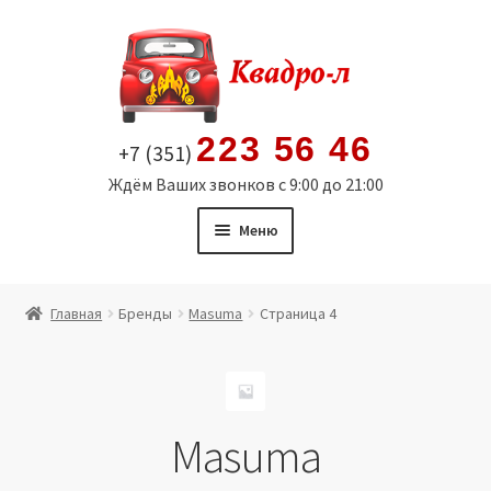
Перейти
Перейти
к
к
навигации
содержимому
223 56 46
+7 (351)
Ждём Ваших звонков с 9:00 до 21:00
Меню
Главная
Главная
Бренды
Masuma
Страница 4
Витрина
Мой аккаунт
Masuma
Политика в отношении обработки персональных
данных