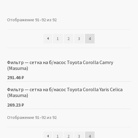
Производители
Отображение 91–92 из 92
Юридические данные
1
2
3
4
Фильтр — сетка на б/насос Toyota Corolla Camry
(Masuma)
291.46
₽
Фильтр — сетка на б/насос Toyota Corolla Yaris Celica
(Masuma)
269.23
₽
Отображение 91–92 из 92
1
2
3
4