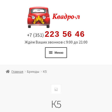
Перейти
Перейти
к
к
навигации
содержимому
223 56 46
+7 (351)
Ждём Ваших звонков с 9:00 до 21:00
Меню
Главная
Главная
Бренды
К5
Витрина
Мой аккаунт
К5
Политика в отношении обработки персональных
данных