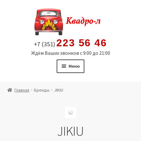
Перейти
Перейти
к
к
навигации
содержимому
223 56 46
+7 (351)
Ждём Ваших звонков с 9:00 до 21:00
Меню
Главная
Главная
Бренды
JIKIU
Витрина
Мой аккаунт
JIKIU
Политика в отношении обработки персональных
данных