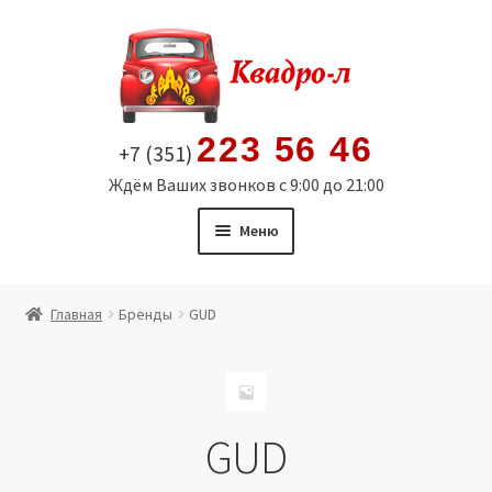
Перейти
Перейти
к
к
навигации
содержимому
223 56 46
+7 (351)
Ждём Ваших звонков с 9:00 до 21:00
Меню
Главная
Главная
Бренды
GUD
Витрина
Мой аккаунт
GUD
Политика в отношении обработки персональных
данных