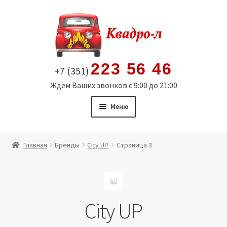
Перейти
Перейти
к
к
навигации
содержимому
223 56 46
+7 (351)
Ждём Ваших звонков с 9:00 до 21:00
Меню
Главная
Главная
Бренды
City UP
Страница 3
Витрина
Мой аккаунт
City UP
Политика в отношении обработки персональных
данных