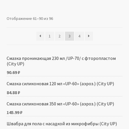
Производители
Отображение 61–90 из 96
Юридические данные
1
2
3
4
Смазка проникающая 230 мл /UP-70/ с фторопластом
(City UP)
90.69
₽
Смазка силиконовая 120 мл «UP-60» (аэроз.) (City UP)
84.88
₽
Смазка силиконовая 350 мл «UP-60» (аэроз.) (City UP)
145.99
₽
Швабра для пола с насадкой из микрофибры (City UP)