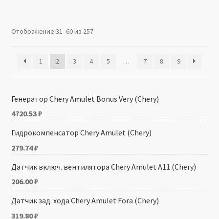
Производители
Отображение 31–60 из 257
Юридические данные
1
2
3
4
5
…
7
8
9
Генератор Chery Amulet Bonus Very (Chery)
4720.53
₽
Гидрокомпенсатор Chery Amulet (Chery)
279.74
₽
Датчик включ. вентилятора Chery Amulet A11 (Chery)
206.00
₽
Датчик зад. хода Chery Amulet Fora (Chery)
319.80
₽