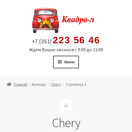
Перейти
Перейти
к
к
навигации
содержимому
223 56 46
+7 (351)
Ждём Ваших звонков с 9:00 до 21:00
Меню
Главная
Главная
Бренды
Chery
Страница 2
Витрина
Мой аккаунт
Chery
Политика в отношении обработки персональных
данных