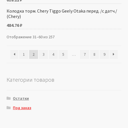
Колодка торм. Chery Tiggo Geely Otaka перед. /с датч./
(Chery)
484.76
₽
Отображение 31–60 из 257
1
2
3
4
5
…
7
8
9
Категории товаров
Остатки
Под заказ