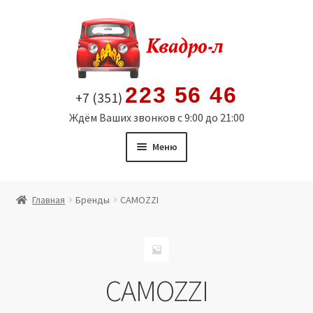
Перейти
Перейти
к
к
навигации
содержимому
223 56 46
+7 (351)
Ждём Ваших звонков с 9:00 до 21:00
Меню
Главная
Главная
Бренды
CAMOZZI
Витрина
Мой аккаунт
CAMOZZI
Политика в отношении обработки персональных
данных