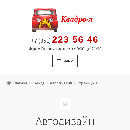
Перейти
Перейти
к
к
навигации
содержимому
223 56 46
+7 (351)
Ждём Ваших звонков с 9:00 до 21:00
Меню
Главная
Главная
Бренды
Автодизайн
Страница 3
Витрина
Мой аккаунт
Автодизайн
Политика в отношении обработки персональных
данных