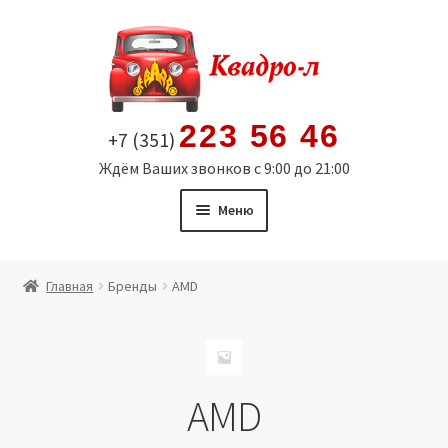
Перейти
Перейти
к
к
навигации
содержимому
223 56 46
+7 (351)
Ждём Ваших звонков с 9:00 до 21:00
Меню
Главная
Главная
Бренды
AMD
Витрина
Мой аккаунт
AMD
Политика в отношении обработки персональных
данных