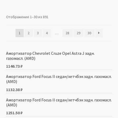
Производители
Отображение 1–30 из 891
Юридические данные
1
2
3
4
…
28
29
30
Амортизатор Chevrolet Cruze Opel Astra J задн.
газомасл. (AMD)
1146.73
₽
Амортизатор Ford Focus II седан/хетчбэк задн. газомасл.
(AMD)
1132.38
₽
Амортизатор Ford Focus II седан/хетчбэк задн. газомасл.
(AMD)
1251.50
₽