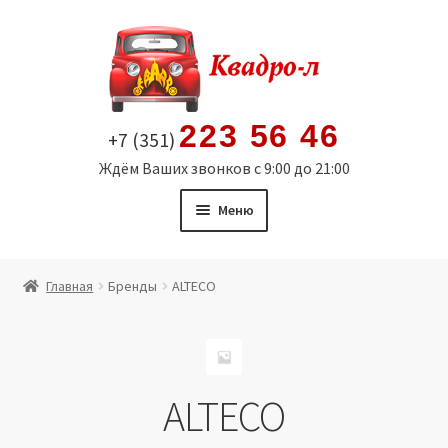
Перейти
Перейти
к
к
навигации
содержимому
223 56 46
+7 (351)
Ждём Ваших звонков с 9:00 до 21:00
Меню
Главная
Главная
Бренды
ALTECO
Витрина
Мой аккаунт
ALTECO
Политика в отношении обработки персональных
данных